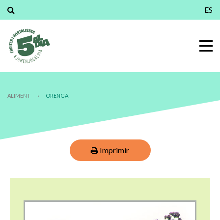
ES
ALIMENT
›
ORENGA
Imprimir