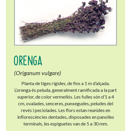
ORENGA
(Origanum vulgare)
Planta de tiges rígides, de fins a 1 m d’alçada.
L’orenga és peluda, generalment ramificada a la part
superior, de color vermellós. Les fulles són d’1 a 4
cm, ovalades, senceres, punxegudes, peludes del
revés i peciolades. Les flors estan reunides en
inflorescències dentades, disposades en panolles
terminals, les espiguetes van de 5 a 30 mm.