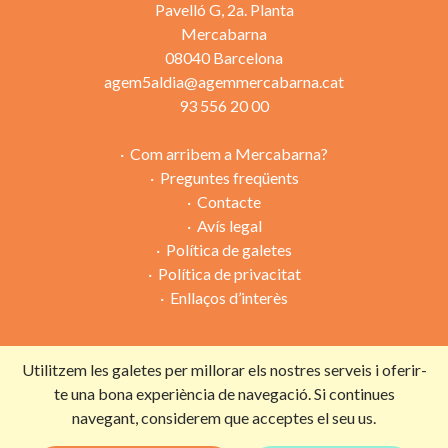
Pavelló G, 2a. Planta
Mercabarna
08040 Barcelona
agem5aldia@agemmercabarna.cat
93 556 20 00
Com arribem a Mercabarna?
Preguntes freqüents
Contacte
Avís legal
Política de galetes
Política de privacitat
Enllaços d’interès
Utilitzem les galetes per millorar els nostres serveis i oferir-
Campanya organitzada per:
te una bona experiència de navegació. Si continues
navegant, considerem que acceptes el seu us.