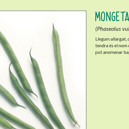
MONGET
(Phaseolus vul
Llegum allargat, 
tendra és el nom
pot anomenar baj