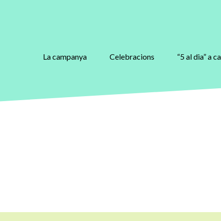
La campanya
Celebracions
“5 al dia” a c