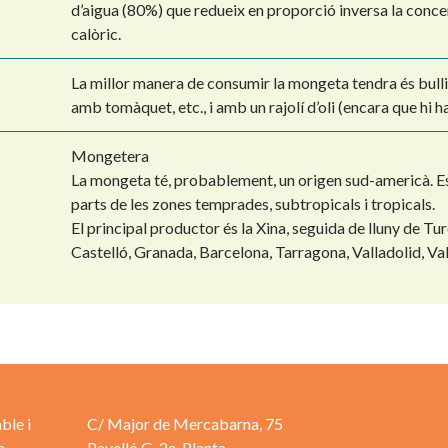
d’aigua (80%) que redueix en proporció inversa la concen
calòric.
La millor manera de consumir la mongeta tendra és bulli
amb tomàquet, etc., i amb un rajolí d’oli (encara que hi h
Mongetera
La mongeta té, probablement, un origen sud-americà. Es
parts de les zones temprades, subtropicals i tropicals.
El principal productor és la Xina, seguida de lluny de Tu
Castelló, Granada, Barcelona, Tarragona, Valladolid, Val
ble i
C/ Major de Mercabarna, 75
e
Pavelló G, 2a. Planta