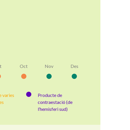
t
Oct
Nov
Des
 varies
Producte de
es
contraestació (de
l’hemisferi sud)