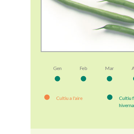
Gen
Feb
Mar
Cultiu a l'aire
Cultiu 
hiverna