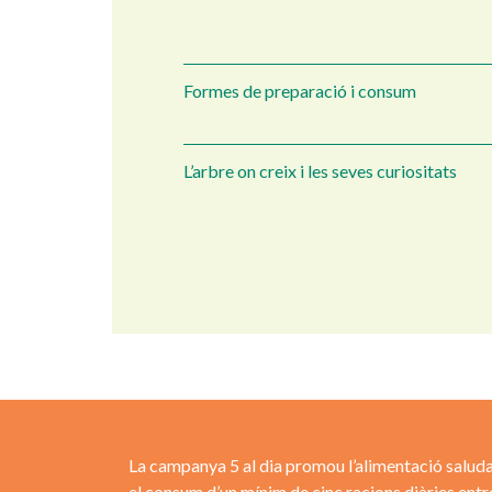
Formes de preparació i consum
L’arbre on creix i les seves curiositats
La campanya 5 al dia promou l’alimentació saluda
el consum d’un mínim de cinc racions diàries entr