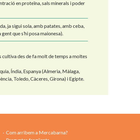
tració en proteïna, sals minerals i poder
da, ja sigui sola, amb patates, amb ceba,
a gent que s’hi posa maionesa).
 cultiva des de fa molt de temps a moltes
rquia, Índia, Espanya (Almeria, Màlaga,
ència, Toledo, Càceres, Girona) i Egipte.
Com arribem a Mercabarna?
Preguntes freqüents