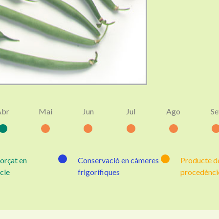
Abr
Mai
Jun
Jul
Ago
Se
forçat en
Conservació en càmeres
Producte de
cle
frigorífiques
procedènci