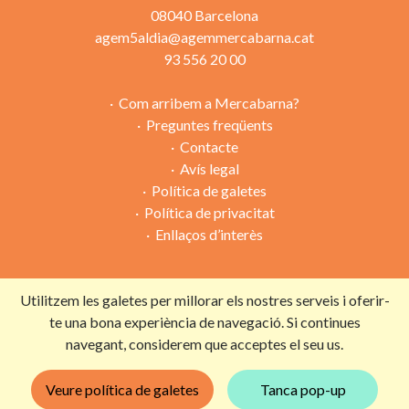
08040 Barcelona
agem5aldia@agemmercabarna.cat
93 556 20 00
Com arribem a Mercabarna?
Preguntes freqüents
Contacte
Avís legal
Política de galetes
Política de privacitat
Enllaços d’interès
Utilitzem les galetes per millorar els nostres serveis i oferir-
Campanya organitzada per:
te una bona experiència de navegació. Si continues
navegant, considerem que acceptes el seu us.
Amb la col·laboració de:
Veure política de galetes
Tanca pop-up