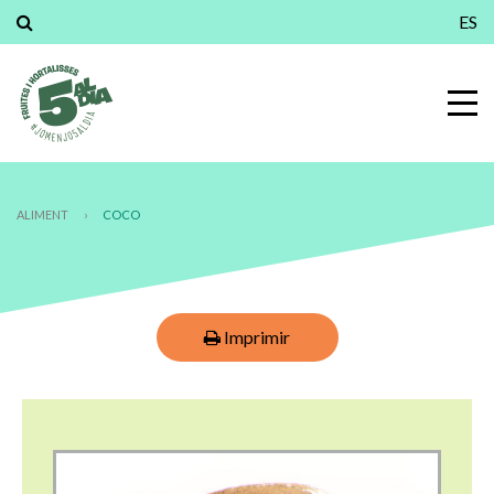
ES
ALIMENT
›
COCO
Imprimir