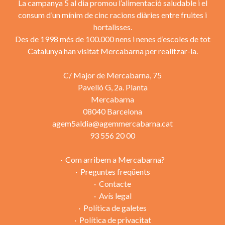
La campanya 5 al dia promou l’alimentació saludable i el
consum d’un mínim de cinc racions diàries entre fruites i
hortalisses.
Des de 1998 més de 100.000 nens i nenes d’escoles de tot
Catalunya han visitat Mercabarna per realitzar-la.
C/ Major de Mercabarna, 75
Pavelló G, 2a. Planta
Mercabarna
08040 Barcelona
agem5aldia@agemmercabarna.cat
93 556 20 00
Com arribem a Mercabarna?
Preguntes freqüents
Contacte
Avís legal
Política de galetes
Política de privacitat