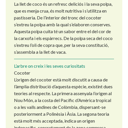
La llet de coco és un refresc deliciós i la seva polpa,
que es menja crua, és molt nutritiva i s’utilitza en
pastisseria. De l’interior del tronc del cocoter
s’extreu la polpa amb la qual s’elaboren conserves.
Aquesta polpa cuita té un sabor entre el del cor de
la carxofa i els espàrrecs. De la polpa seca del coco
s’extreu l’oli de copra que, per la seva constitució,
s’assembla a la llet de vaca.
L’arbre on creix i les seves curiositats
Cocoter
L’origen del cocoter està molt discutit a causa de
l’àmplia distribució d’aquesta espècie, existint dues
teories al respecte. La primera assenyala l’origen al
Nou Món, a la costa del Pacífic d’Amèrica tropical
o a les valls andines de Colòmbia, dispersant-se
posteriorment a Polinèsia i Àsia. La segona teoria
està molt més acceptada, indica un origen
indopacífic, concretament de la zona compresa