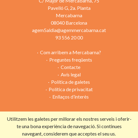
C/ Major de Mercabarna, 75
Pavelló G, 2a. Planta
Mercabarna
08040 Barcelona
agem5aldia@agemmercabarna.cat
93 556 20 00
Com arribem a Mercabarna?
Preguntes freqüents
Contacte
Avís legal
Política de galetes
Política de privacitat
Enllaços d’interès
Utilitzem les galetes per millorar els nostres serveis i oferir-
Campanya organitzada per:
te una bona experiència de navegació. Si continues
navegant, considerem que acceptes el seu us.