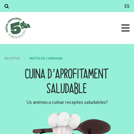
ES
RECEPTES
›
PASTES DE CARBASSA
CUINA D’APROFITAMENT
SALUDABLE
Us animeu a cuinar receptes saludables?