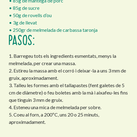
• 85g de mantega de porc
• 85g de sucre
• 50g de rovells d’ou
• 3g de llevat
• 250gr de melmelada de carbassa taronja
PASOS:
1. Barregeu tots els ingredients esmentats, menys la
melmelada, per crear una massa.
2. Estireu la massa amb el corró i deixar-la a uns 3 mm de
gruix, aproximadament.
3. Talleu les formes amb el tallapastes (fent galetes de 5
cm de diàmetre) o feu boletes amb la mà i aixafeu-les fins
que tinguin 3 mm de gruix.
4. Esteneu una mica de melmelada per sobre.
5. Coeu al forn, a 200ºC, uns 20 o 25 minuts,
aproximadament.