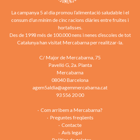
La campanya 5 al dia promou l’alimentació saludable i el
consum d’un mínim de cinc racions diàries entre fruites i
hortalisses.
Des de 1998 més de 100.000 nens i nenes d’escoles de tot
Catalunya han visitat Mercabarna per realitzar-la.
C/ Major de Mercabarna, 75
Pavelló G, 2a. Planta
Mercabarna
08040 Barcelona
agem5aldia@agemmercabarna.cat
93 556 20 00
Com arribem a Mercabarna?
Preguntes freqüents
Contacte
Avís legal
Política de galetes