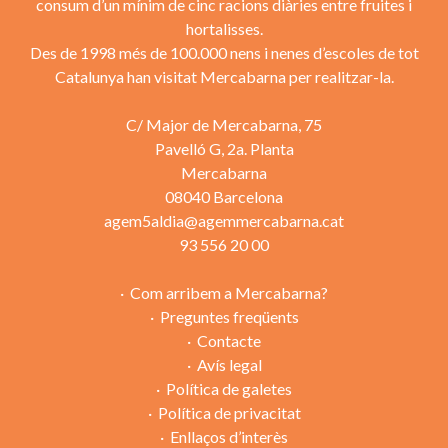
consum d’un mínim de cinc racions diàries entre fruites i
hortalisses.
Des de 1998 més de 100.000 nens i nenes d’escoles de tot
Catalunya han visitat Mercabarna per realitzar-la.
C/ Major de Mercabarna, 75
Pavelló G, 2a. Planta
Mercabarna
08040 Barcelona
agem5aldia@agemmercabarna.cat
93 556 20 00
Com arribem a Mercabarna?
Preguntes freqüents
Contacte
Avís legal
Política de galetes
Política de privacitat
Enllaços d’interès