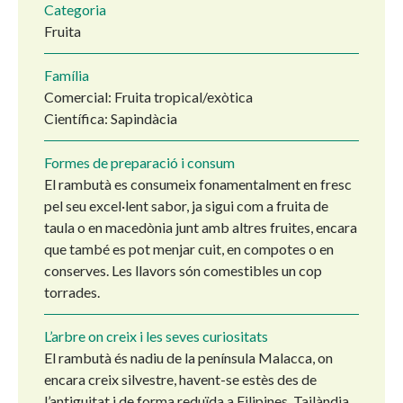
Categoria
Fruita
Família
Comercial: Fruita tropical/exòtica
Científica: Sapindàcia
Formes de preparació i consum
El rambutà es consumeix fonamentalment en fresc
pel seu excel·lent sabor, ja sigui com a fruita de
taula o en macedònia junt amb altres fruites, encara
que també es pot menjar cuit, en compotes o en
conserves. Les llavors són comestibles un cop
torrades.
L’arbre on creix i les seves curiositats
El rambutà és nadiu de la península Malacca, on
encara creix silvestre, havent-se estès des de
l’antiguitat i de forma reduïda a Filipines, Tailàndia