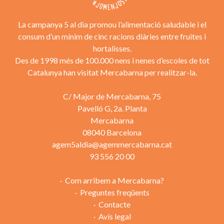
La campanya 5 al dia promou l’alimentació saludable i el
consum d’un mínim de cinc racions diàries entre fruites i
hortalisses.
Des de 1998 més de 100.000 nens i nenes d’escoles de tot
Catalunya han visitat Mercabarna per realitzar-la.
C/ Major de Mercabarna, 75
Pavelló G, 2a. Planta
Mercabarna
08040 Barcelona
agem5aldia@agemmercabarna.cat
93 556 20 00
Com arribem a Mercabarna?
Preguntes freqüents
Contacte
Avís legal