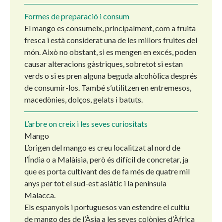
Formes de preparació i consum
El mango es consumeix, principalment, com a fruita
fresca i està considerat una de les millors fruites del
món. Això no obstant, si es mengen en excés, poden
causar alteracions gàstriques, sobretot si estan
verds o si es pren alguna beguda alcohòlica després
de consumir-los. També s’utilitzen en entremesos,
macedònies, dolços, gelats i batuts.
L’arbre on creix i les seves curiositats
Mango
L’origen del mango es creu localitzat al nord de
l’Índia o a Malàisia, però és difícil de concretar, ja
que es porta cultivant des de fa més de quatre mil
anys per tot el sud-est asiàtic i la península
Malacca.
Els espanyols i portuguesos van estendre el cultiu
de mango des de l’Àsia a les seves colònies d’Àfrica