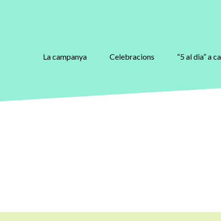
La campanya
Celebracions
“5 al dia” a c