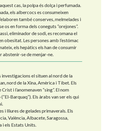
aquest cas, la polpa és dolça i perfumada.
umada, els albercocs es consumeixen
 s’elaboren també conserves, melmelades i
nse os en forma dels coneguts “orejones”.
tassi, eliminador de sodi, es recomana el
nen obesitat. Les persones amb l’estómac
mateix, els hepàtics els han de consumir
or abstenir-se de menjar-ne.
 investigacions el situen al nord de la
, nord de la Xina, Amèrica i Tíbet. Els
 Crist i l’anomenaven “sing”. El nom
 (“El-Barquaq”). Els àrabs van ser els qui
i.
s i lliures de gelades primaverals. Els
ia, València, Albacete, Saragossa,
 i els Estats Units.