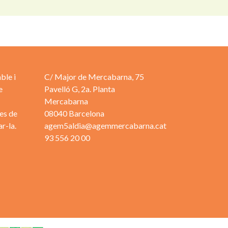
ble i
C/ Major de Mercabarna, 75
e
Pavelló G, 2a. Planta
Mercabarna
es de
08040 Barcelona
r-la.
agem5aldia@agemmercabarna.cat
93 556 20 00