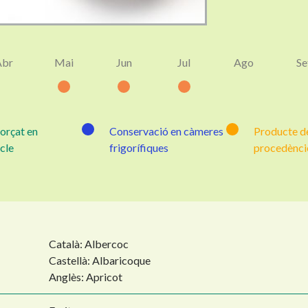
Abr
Mai
Jun
Jul
Ago
Se
forçat en
Conservació en càmeres
Producte de
cle
frigorífiques
procedènci
Català: Albercoc
Castellà: Albaricoque
Anglès: Apricot