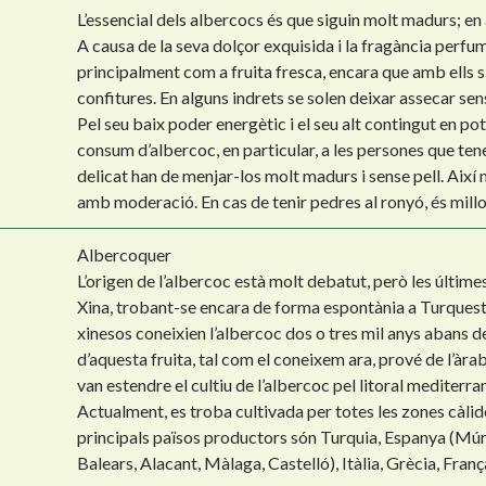
L’essencial dels albercocs és que siguin molt madurs; en 
A causa de la seva dolçor exquisida i la fragància perf
principalment com a fruita fresca, encara que amb ells
confitures. En alguns indrets se solen deixar assecar se
Pel seu baix poder energètic i el seu alt contingut en po
consum d’albercoc, en particular, a les persones que te
delicat han de menjar-los molt madurs i sense pell. Així 
amb moderació. En cas de tenir pedres al ronyó, és mill
Albercoquer
L’origen de l’albercoc està molt debatut, però les últimes
Xina, trobant-se encara de forma espontània a Turquestan
xinesos coneixien l’albercoc dos o tres mil anys abans de
d’aquesta fruita, tal com el coneixem ara, prové de l’àrab
van estendre el cultiu de l’albercoc pel litoral mediterran
Actualment, es troba cultivada per totes les zones càlide
principals països productors són Turquia, Espanya (Múrc
Balears, Alacant, Màlaga, Castelló), Itàlia, Grècia, França