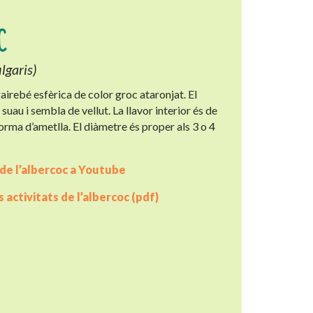
C
lgaris)
airebé esfèrica de color groc ataronjat. El
s suau i sembla de vellut. La llavor interior és de
forma d’ametlla. El diàmetre és proper als 3 o 4
 de l’albercoc a Youtube
 activitats de l’albercoc (pdf)