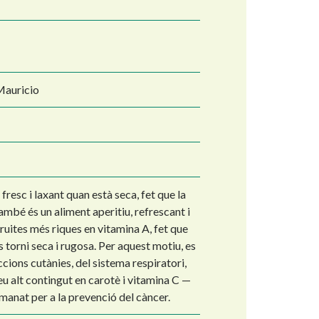
Mauricio
fresc i laxant quan està seca, fet que la
ambé és un aliment aperitiu, refrescant i
fruites més riques en vitamina A, fet que
 es torni seca i rugosa. Per aquest motiu, es
ions cutànies, del sistema respiratori,
 seu alt contingut en carotè i vitamina C —
manat per a la prevenció del càncer.