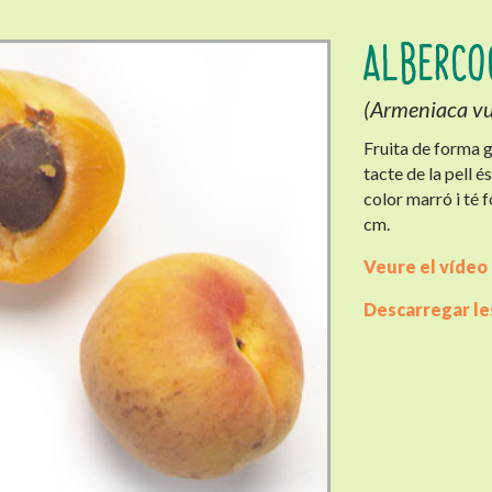
ALBERCO
(Armeniaca vu
Fruita de forma g
tacte de la pell é
color marró i té 
cm.
Veure el vídeo
Descarregar les