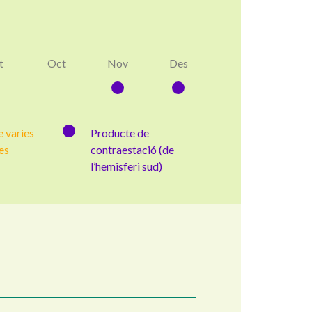
t
Oct
Nov
Des
 varies
Producte de
es
contraestació (de
l’hemisferi sud)