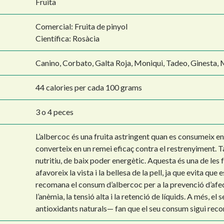
Fruita
Comercial: Fruita de pinyol
Científica: Rosàcia
Canino, Corbato, Galta Roja, Moniqui, Tadeo, Ginesta, 
44 calories per cada 100 grams
3 o 4 peces
L’albercoc és una fruita astringent quan es consumeix en 
converteix en un remei eficaç contra el restrenyiment. T
nutritiu, de baix poder energètic. Aquesta és una de les 
afavoreix la vista i la bellesa de la pell, ja que evita que
recomana el consum d’albercoc per a la prevenció d’afecc
l’anèmia, la tensió alta i la retenció de líquids. A més, el
antioxidants naturals— fan que el seu consum sigui reco