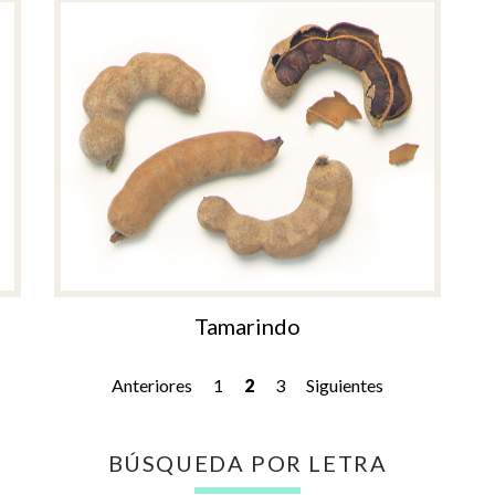
Tamarindo
Navegación
Anteriores
1
2
3
Siguientes
de
entradas
BÚSQUEDA POR LETRA