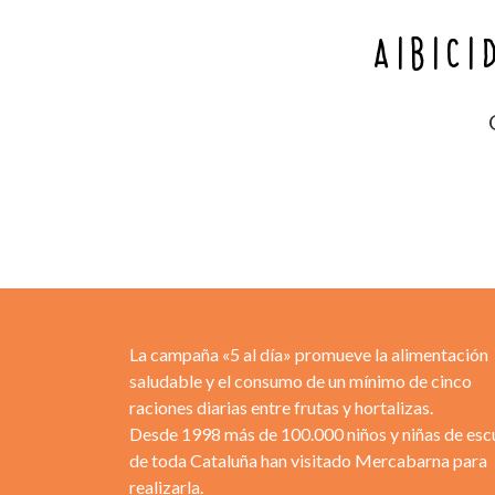
A
B
C
La campaña «5 al día» promueve la alimentación
saludable y el consumo de un mínimo de cinco
raciones diarias entre frutas y hortalizas.
Desde 1998 más de 100.000 niños y niñas de esc
de toda Cataluña han visitado Mercabarna para
realizarla.