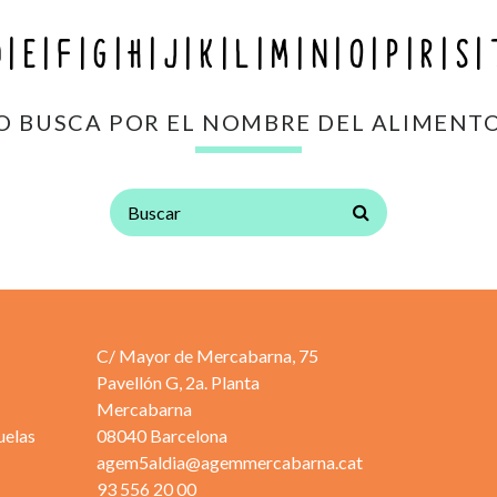
D
E
F
G
H
J
K
L
M
N
O
P
R
S
O BUSCA POR EL NOMBRE DEL ALIMENT
C/ Mayor de Mercabarna, 75
Pavellón G, 2a. Planta
Mercabarna
uelas
08040 Barcelona
agem5aldia@agemmercabarna.cat
93 556 20 00