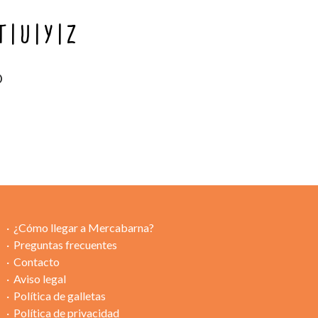
T
U
Y
Z
O
¿Cómo llegar a Mercabarna?
Preguntas frecuentes
Contacto
Aviso legal
Política de galletas
Política de privacidad