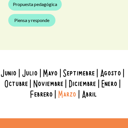
Propuesta pedagógica
Piensa y responde
Junio
Julio
Mayo
Septimebre
Agosto
Octubre
Noviembre
Diciembre
Enero
Febrero
Marzo
Abril