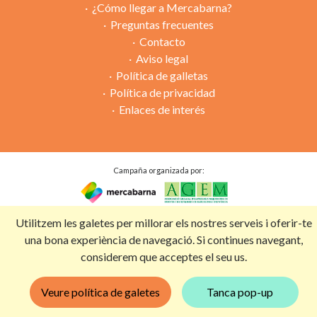
¿Cómo llegar a Mercabarna?
Preguntas frecuentes
Contacto
Aviso legal
Política de galletas
Política de privacidad
Enlaces de interés
Campaña organizada por:
Con la colaboración de:
Utilitzem les galetes per millorar els nostres serveis i oferir-te
una bona experiència de navegació. Si continues navegant,
considerem que acceptes el seu us.
Veure política de galetes
Tanca pop-up