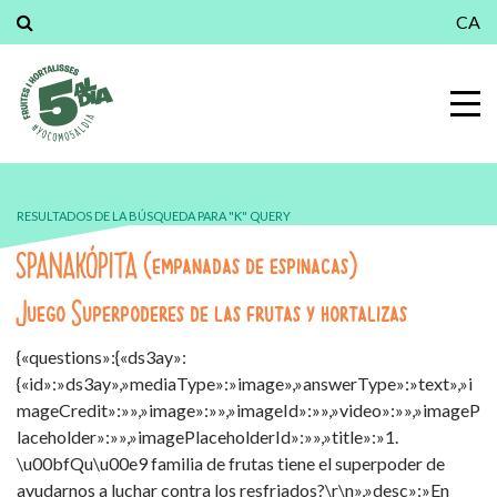
CA
RESULTADOS DE LA BÚSQUEDA PARA "K" QUERY
SPANAKÓPITA (empanadas de espinacas)
Juego Superpoderes de las frutas y hortalizas
{«questions»:{«ds3ay»:
{«id»:»ds3ay»,»mediaType»:»image»,»answerType»:»text»,»i
mageCredit»:»»,»image»:»»,»imageId»:»»,»video»:»»,»imageP
laceholder»:»»,»imagePlaceholderId»:»»,»title»:»1.
\u00bfQu\u00e9 familia de frutas tiene el superpoder de
ayudarnos a luchar contra los resfriados?\r\n»,»desc»:»En