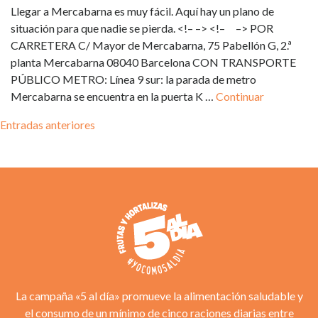
Llegar a Mercabarna es muy fácil. Aquí hay un plano de
situación para que nadie se pierda. <!– –> <!– –> POR
CARRETERA C/ Mayor de Mercabarna, 75 Pabellón G, 2.ª
planta Mercabarna 08040 Barcelona CON TRANSPORTE
PÚBLICO METRO: Línea 9 sur: la parada de metro
Mercabarna se encuentra en la puerta K …
Continuar
Navegación
Entradas anteriores
de
entradas
La campaña «5 al día» promueve la alimentación saludable y
el consumo de un mínimo de cinco raciones diarias entre