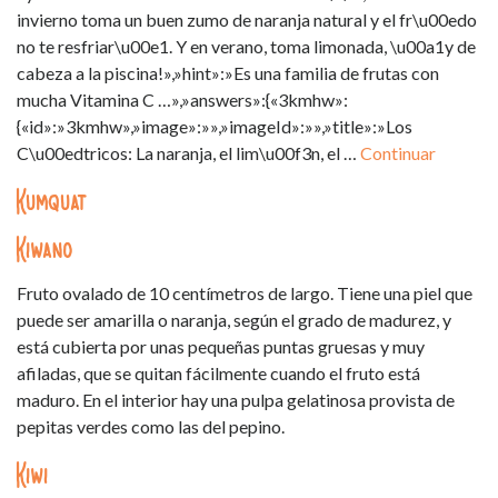
invierno toma un buen zumo de naranja natural y el fr\u00edo
no te resfriar\u00e1. Y en verano, toma limonada, \u00a1y de
cabeza a la piscina!»,»hint»:»Es una familia de frutas con
mucha Vitamina C …»,»answers»:{«3kmhw»:
{«id»:»3kmhw»,»image»:»»,»imageId»:»»,»title»:»Los
C\u00edtricos: La naranja, el lim\u00f3n, el …
Continuar
Kumquat
Kiwano
Fruto ovalado de 10 centímetros de largo. Tiene una piel que
puede ser amarilla o naranja, según el grado de madurez, y
está cubierta por unas pequeñas puntas gruesas y muy
afiladas, que se quitan fácilmente cuando el fruto está
maduro. En el interior hay una pulpa gelatinosa provista de
pepitas verdes como las del pepino.
Kiwi