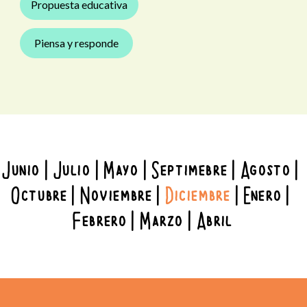
Propuesta educativa
Piensa y responde
Junio
Julio
Mayo
Septimebre
Agosto
Octubre
Noviembre
Diciembre
Enero
Febrero
Marzo
Abril