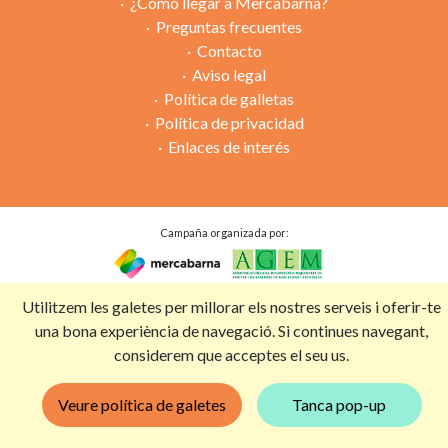
¿Cómo llegar a Mercabarna?
Preguntas frecuentes
Contacto
Aviso legal
Política de galletas
Política de privacidad
Enlaces de interés
Campaña organizada por:
Con la colaboración de:
Utilitzem les galetes per millorar els nostres serveis i oferir-te
una bona experiència de navegació. Si continues navegant,
considerem que acceptes el seu us.
Veure política de galetes
Tanca pop-up