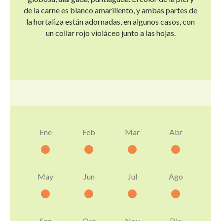
de la carne es blanco amarillento, y ambas partes de
la hortaliza están adornadas, en algunos casos, con
un collar rojo violáceo junto a las hojas.
Ene
Feb
Mar
Abr
May
Jun
Jul
Ago
Sep
Oct
Nov
Dic