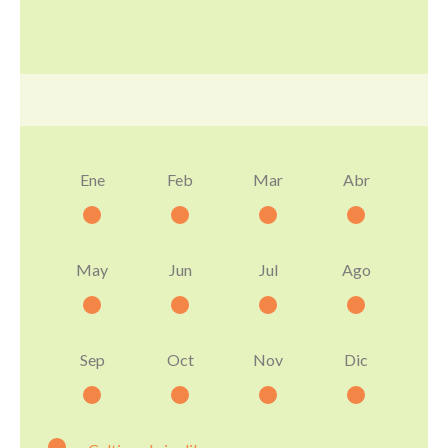
Ene
Feb
Mar
Abr
May
Jun
Jul
Ago
Sep
Oct
Nov
Dic