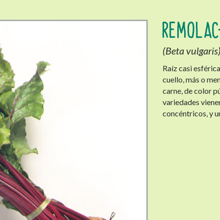
REMOLAC
(Beta vulgaris
Raíz casi esféric
cuello, más o men
carne, de color p
variedades viene
concéntricos, y u