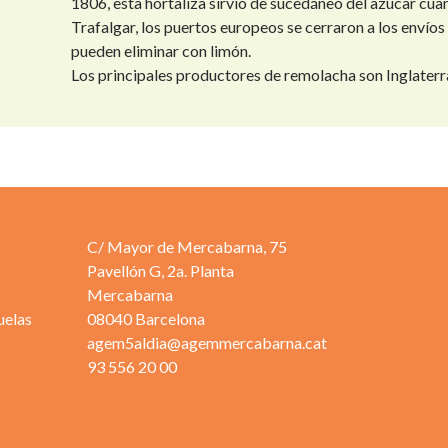
1806, esta hortaliza sirvió de sucedáneo del azúcar cuan
Trafalgar, los puertos europeos se cerraron a los envío
pueden eliminar con limón.
Los principales productores de remolacha son Inglaterra
C/ Mayor de Mercabarna, 75
Pavellón G, 2a. Planta
Mercabarna
uelas
08040 Barcelona
agem5aldia@agemmercabarna.cat
93 556 20 00