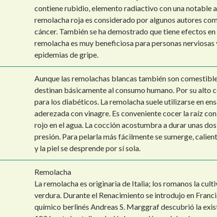
contiene rubidio, elemento radiactivo con una notable a
remolacha roja es considerado por algunos autores com
cáncer. También se ha demostrado que tiene efectos en e
remolacha es muy beneficiosa para personas nerviosas y
epidemias de gripe.
Aunque las remolachas blancas también son comestibles,
destinan básicamente al consumo humano. Por su alto c
para los diabéticos. La remolacha suele utilizarse en ens
aderezada con vinagre. Es conveniente cocer la raíz con 
rojo en el agua. La cocción acostumbra a durar unas dos 
presión. Para pelarla más fácilmente se sumerge, caliente
y la piel se desprende por sí sola.
Remolacha
La remolacha es originaria de Italia; los romanos la cul
verdura. Durante el Renacimiento se introdujo en Fran
químico berlinés Andreas S. Marggraf descubrió la exist