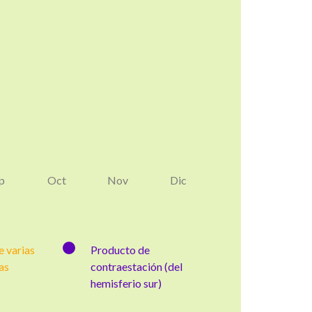
p
Oct
Nov
Dic
 varias
Producto de
as
contraestación (del
hemisferio sur)