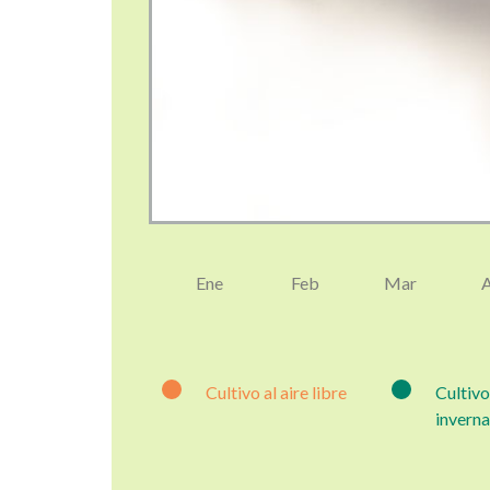
Ene
Feb
Mar
Cultivo al aire libre
Cultivo
invern