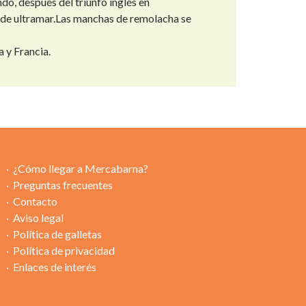
do, después del triunfo inglés en
s de ultramar.Las manchas de remolacha se
 y Francia.
¿Cómo llegar a Mercabarna?
Preguntas frecuentes
Contacto
Aviso legal
Política de galletas
Política de privacidad
Enlaces de interés