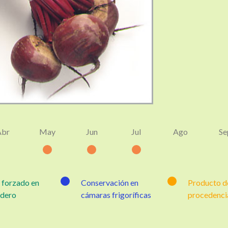
Abr
May
Jun
Jul
Ago
Se
 forzado en
Conservación en
Producto de
adero
cámaras frigoríficas
procedenci