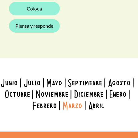
Coloca
Piensa y responde
Junio
Julio
Mayo
Septimebre
Agosto
Octubre
Noviembre
Diciembre
Enero
Febrero
Marzo
Abril