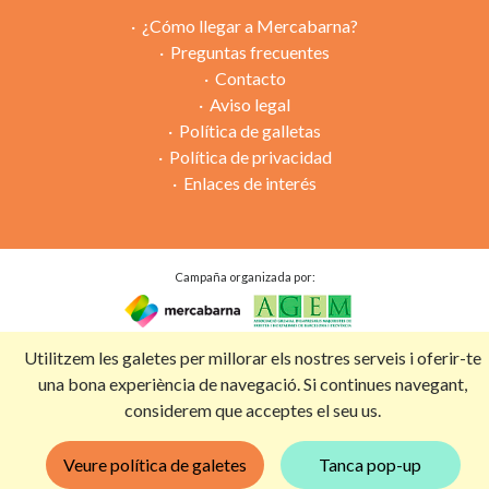
¿Cómo llegar a Mercabarna?
Preguntas frecuentes
Contacto
Aviso legal
Política de galletas
Política de privacidad
Enlaces de interés
Campaña organizada por:
Con la colaboración de:
Utilitzem les galetes per millorar els nostres serveis i oferir-te
una bona experiència de navegació. Si continues navegant,
considerem que acceptes el seu us.
Veure política de galetes
Tanca pop-up