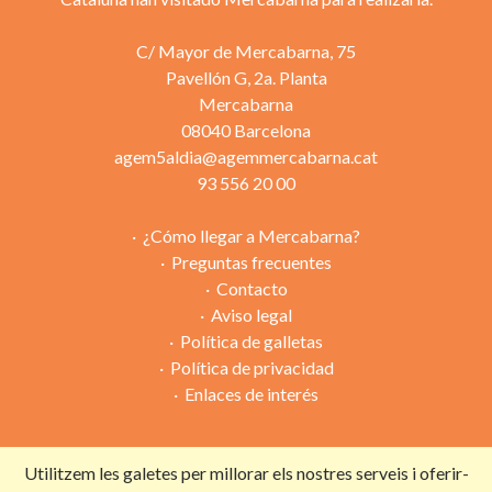
C/ Mayor de Mercabarna, 75
Pavellón G, 2a. Planta
Mercabarna
08040 Barcelona
agem5aldia@agemmercabarna.cat
93 556 20 00
¿Cómo llegar a Mercabarna?
Preguntas frecuentes
Contacto
Aviso legal
Política de galletas
Política de privacidad
Enlaces de interés
Utilitzem les galetes per millorar els nostres serveis i oferir-
Campaña organizada por: